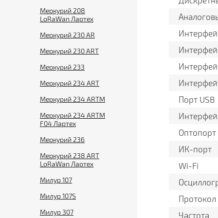
Дискретн
Меркурий 208
Аналогов
LoRaWan Лартех
Интерфей
Меркурий 230 AR
Интерфейс
Меркурий 230 ART
Интерфей
Меркурий 233
Интерфей
Меркурий 234 ART
Порт USB
Меркурий 234 ARTM
Меркурий 234 ARTM
Интерфей
F04 Лартех
Оптопорт
Меркурий 236
ИК-порт
Меркурий 238 ART
LoRaWan Лартех
Wi-Fi
Милур 107
Осциллог
Милур 107S
Протокол
Милур 307
Частота