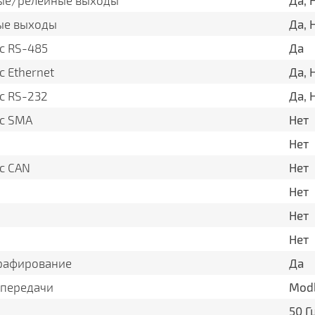
ые/релейные выходы
Да, 
ые выходы
Да, 
с RS-485
Да
 Ethernet
Да, 
с RS-232
Да, 
с SMA
Нет
Нет
с CAN
Нет
Нет
Нет
Нет
рафирование
Да
 передачи
Modb
50 Г