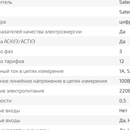
итель
Sate
Sate
ора
циф
казателей качества электроэнергии
Да
а АСКУЭ/АСТУЭ
Да
о фаз
3
во тарифов
12
ный ток в цепях измерения
1А, 
ное линейное напряжение в цепях измерения
100В
ие электропитания
220В
ности
0,5
ые входы
Нет
ые входы
Да, 