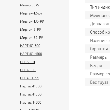
Милур 307S
Тип инди
Миртек-12-ру
Межповер
Миртек-135-РУ
Диапазон 
Миртек-3-РУ
Способ к
Миртек-32-РУ
Наличие э
НАРТИС-300
Гарантия
НАРТИС-И100
Размеры,
НЕВА СП1
Вес, кг
НЕВА СП3
Размер гр
НЕВА СТ 221
Вес груза,
Нартис-И300
Нартис-И300
Нартис-И500