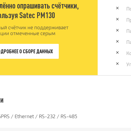
лённо опрашивать счётчики,
П
ользуя Satec PM130
П
ый счётчик не поддерживает
П
ции отмеченные серым
П
ДРОБНЕЕ О СБОРЕ ДАННЫХ
К
У
зи
PRS / Ethernet / RS-232 / RS-485