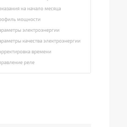
оказания на начало месяца
рофиль мощности
араметры электроэнергии
араметры качества электроэнергии
орректировка времени
правление реле