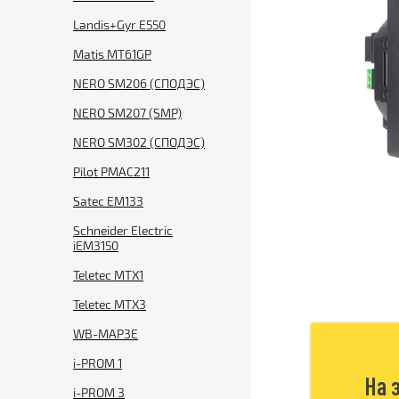
Landis+Gyr E550
Matis MT61GP
NERO SM206 (СПОДЭС)
NERO SM207 (SMP)
NERO SM302 (СПОДЭС)
Pilot PMAC211
Satec EM133
Schneider Electric
iEM3150
Teletec MTX1
Teletec MTX3
WB-MAP3E
i-PROM 1
На 
i-PROM 3