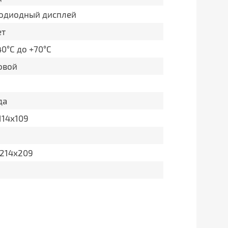
тодиодный дисплей
ет
40°C до +70°C
овой
да
114х109
х214х209