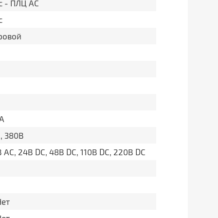
c - ПЛЦ АС
c
ровой
5А
, 380В
 AC, 24В DC, 48В DC, 110В DC, 220В DC
Нет