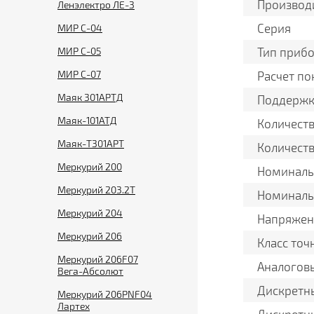
Производ
Ленэлектро ЛЕ-3
Серия
МИР С-04
МИР С-05
Тип приб
МИР С-07
Расчет по
Маяк 301АРТД
Поддержк
Маяк-101АТД
Количеств
Маяк-T301АРТ
Количест
Меркурий 200
Номиналь
Меркурий 203.2Т
Номиналь
Меркурий 204
Напряжен
Меркурий 206
Класс точ
Меркурий 206F07
Аналогов
Вега-Абсолют
Дискретн
Меркурий 206PNF04
Лартех