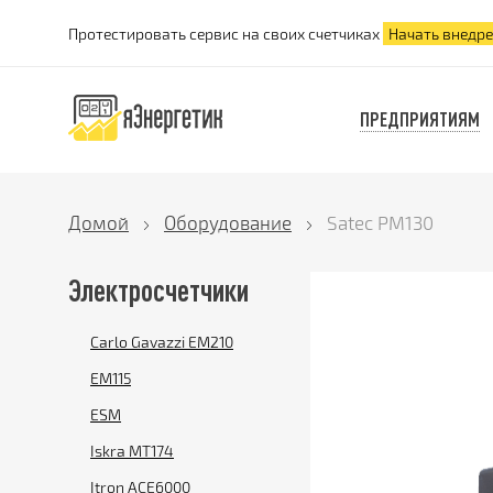
Протестировать сервис на своих счетчиках
Начать внедр
ПРЕДПРИЯТИЯМ
Домой
Оборудование
Satec PM130
Электросчетчики
Carlo Gavazzi EM210
EM115
ESM
Iskra MT174
Itron ACE6000