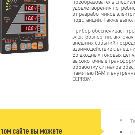
преобразователь специа
удовлетворения потребно
от разработчиков электр
подстанций. Также выпол
Прибор обеспечивает тр
электроэнергии, включая
внешних событий посредс
взаимодействие с внешни
Во входных токовых цепя
высокоточные трансформ
обработку сигналов обес
памятью RAM и внутренн
EEPROM.
Т
этом сайте вы можете
П