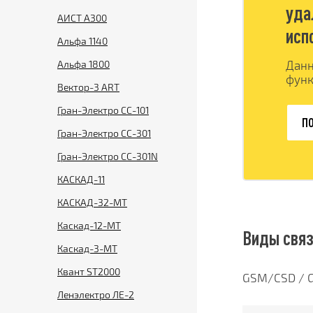
уда
АИСТ А300
исп
Альфа 1140
Альфа 1800
Данн
функ
Вектор-3 ART
Гран-Электро СС-101
ПО
Гран-Электро СС-301
Гран-Электро СС-301N
КАСКАД-11
КАСКАД-32-МТ
Каскад-12-МТ
Виды свя
Каскад-3-МТ
Квант ST2000
GSM/CSD / G
Ленэлектро ЛЕ-2