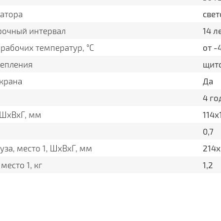
катора
све
очный интервал
14 л
рабочих температур, °С
от -
репления
щит
крана
Да
4 го
 ШxВxГ, мм
114х
0,7
уза, место 1, ШxВxГ, мм
214
 место 1, кг
1,2