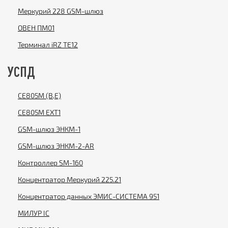
Меркурий 228 GSM-шлюз
ОВЕН ПМ01
Терминал iRZ TE12
УСПД
CE805M (B,E)
CE805М EXT1
GSM-шлюз ЭНКМ-1
GSM-шлюз ЭНКМ-2-AR
Контроллер SM-160
Концентратор Меркурий 225.21
Концентратор данных ЭМИС-СИСТЕМА 951
МИЛУР IC