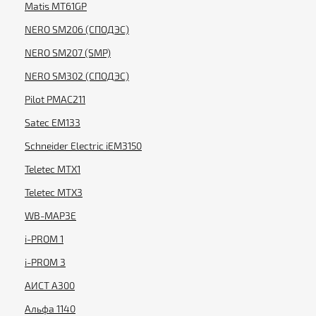
Matis MT61GP
NERO SM206 (СПОДЭС)
NERO SM207 (SMP)
NERO SM302 (СПОДЭС)
Pilot PMAC211
Satec EM133
Schneider Electric iEM3150
Teletec MTX1
Teletec MTX3
WB-MAP3E
i-PROM 1
i-PROM 3
АИСТ А300
Альфа 1140