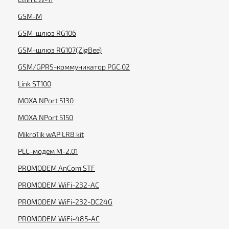
GSM-M
GSM-шлюз RG106
GSM-шлюз RG107(ZigBee)
GSM/GPRS-коммуникатор PGC.02
Link ST100
MOXA NPort 5130
MOXA NPort 5150
MikroTik wAP LR8 kit
PLC-модем M-2.01
PROMODEM AnCom STF
PROMODEM WiFi-232-AC
PROMODEM WiFi-232-DC24G
PROMODEM WiFi-485-AC