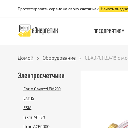
Протестировать сервис на своих счетчиках
Начать внедр
ПРЕДПРИЯТИЯМ
Домой
Оборудование
СВХЭ/СГВЭ-15 с м
Электросчетчики
Carlo Gavazzi EM210
EM115
ESM
Iskra MT174
Itron ACE6000