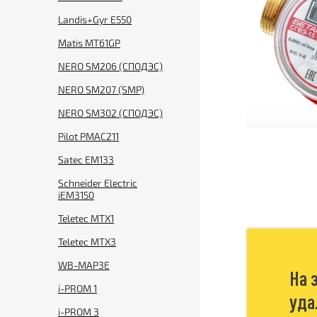
Landis+Gyr E550
Matis MT61GP
NERO SM206 (СПОДЭС)
NERO SM207 (SMP)
NERO SM302 (СПОДЭС)
Pilot PMAC211
Satec EM133
Schneider Electric
iEM3150
Teletec MTX1
Teletec MTX3
WB-MAP3E
На 
i-PROM 1
уда
i-PROM 3