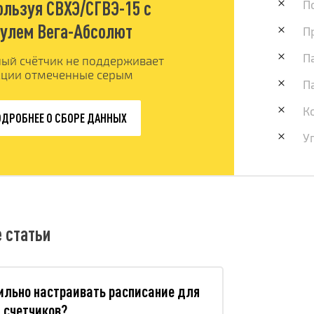
ользуя СВХЭ/СГВЭ-15 с
П
улем Вега-Абсолют
П
П
ый счётчик не поддерживает
ции отмеченные серым
П
К
ДРОБНЕЕ О СБОРЕ ДАННЫХ
У
 статьи
ильно настраивать расписание для
 счетчиков?