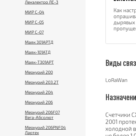
Ленэлектро ЛЕ-3
Как наст
МИР С-04
опрашива
дырявых 
МИР С-05
пропуще
МИР С-07
Маяк 301АРТД
Маяк-101АТД
Виды свя
Маяк-T301АРТ
Меркурий 200
LoRaWan
Меркурий 203.2Т
Меркурий 204
Назначен
Меркурий 206
Меркурий 206F07
Счетчики С
Вега-Абсолют
2001 проте
Меркурий 206PNF04
холодной в
Лартех
не более 1