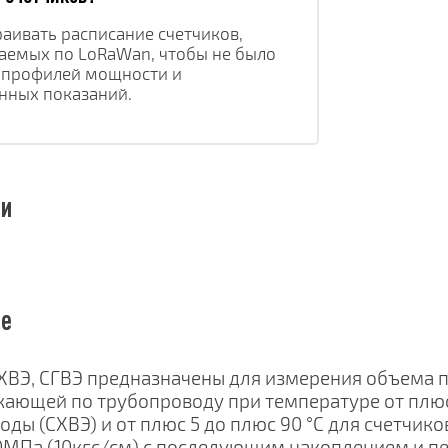
раивать расписание счетчиков, 
емых по LoRaWan, чтобы не было 
профилей мощности и 
нных показаний.
зи
ие
ХВЭ, СГВЭ предназначены для измерения объема пи
кающей по трубопроводу при температуре от плюс 
оды (СХВЭ) и от плюс 5 до плюс 90 °С для счетчик
,0МПа (10кгс/см) с последующим накоплением и п