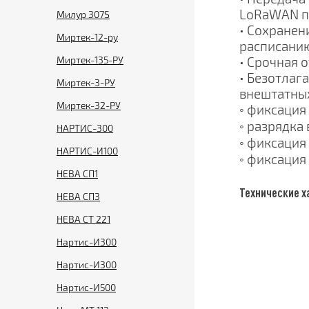
LoRaWAN по
Милур 307S
• Сохранен
Миртек-12-ру
расписанию
Миртек-135-РУ
• Срочная 
• Безотлаг
Миртек-3-РУ
внештатных
Миртек-32-РУ
◦ фиксация
◦ разрядка
НАРТИС-300
◦ фиксация 
НАРТИС-И100
◦ фиксация
НЕВА СП1
Технические х
НЕВА СП3
НЕВА СТ 221
Нартис-И300
Нартис-И300
Нартис-И500