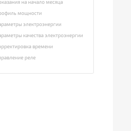
оказания на начало месяца
рофиль мощности
араметры электроэнергии
араметры качества электроэнергии
орректировка времени
правление реле