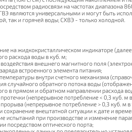
средством радиосвязи на частотах диапазона 86
ГВЭ являются универсальными и могут быть испо
ой, так и горячей воды; СХВЭ - только холодной.
ие на жидкокристаллическом индикаторе (далее
го расхода воды в куб. м;
 воздействия внешнего магнитного поля (электро
 заряда встроенного элемента питания;
 температуры внутри счетного механизма (справо
ция случайного обратного потока воды (отображ
го в прямом и обратном направлении расхода вод
протечки (непрерывное потребление < 0,3 куб. м в
 прорыва (непрерывное потребление > 0,3 куб. м в 
 и сохранение внештатной ситуации к дате и време
ие испытаний при производстве и изменение пара
ии посредством оптического порта;
 накопленных данных по предварительно установ