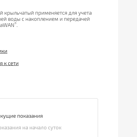
й крыльчатый применяется для учета
чей воды с накоплением и передачей
®
oRaWAN
.
ики
 к сети
екущие показания
оказания на начало суток