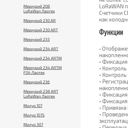
LoRaWAN по
Меркурий 208
LoRaWan Лартех
Счетчики С
как холодн
Меркурий 230 AR
Функции
Меркурий 230 ART
Меркурий 233
Отображен
•
Меркурий 234 ART
накопленно
Меркурий 234 ARTM
• Фиксация
• Контроль
Меркурий 234 ARTM
F04 Лартех
• Контроль
• Регистра
Меркурий 236
накопленно
Меркурий 238 ART
• Фиксация 
LoRaWan Лартех
• Фиксация
Милур 107
• Привязка
• Проведен
Милур 107S
эксплуатац
Милур 307
• Передача