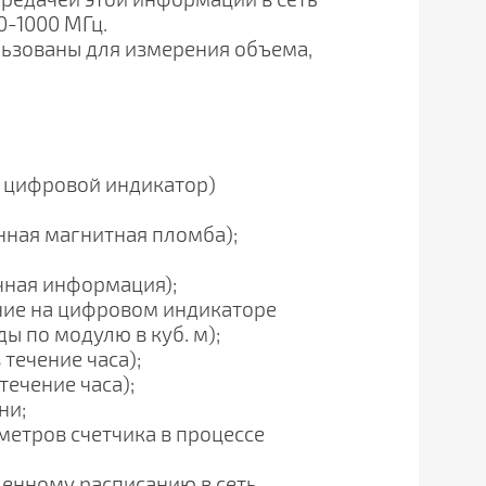
0-1000 МГц.
льзованы для измерения объема,
 цифровой индикатор)
нная магнитная пломба);
чная информация);
ение на цифровом индикаторе
ы по модулю в куб. м);
 течение часа);
течение часа);
ни;
метров счетчика в процессе
ленному расписанию в сеть