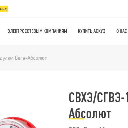
ение
КУПИТЬ АСКУЭ
ЭЛЕКТРОСЕТЕВЫМ КОМПАНИЯМ
О НАС
одулем Вега-Абсолют
СВХЭ/СГВЭ-1
Абсолют