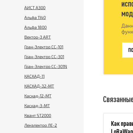
исп
АИСТ А300
мод
Альфа 1140
Данн
Альфа 1800
функ
Вектор-3 ART
Гран-Электро СС-101
ПО
Гран-Электро СС-301
Гран-Электро СС-301N
КАСКАД-11
КАСКАД-32-МТ
Каскад-12-МТ
Связанные
Каскад-3-МТ
Квант ST2000
Как прав
Ленэлектро ЛЕ-2
LoRaWan