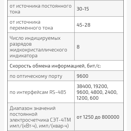
от источника постоянного
30-15
тока
от источника
45-28
переменного тока
Число индицируемых
разрядов
8
жидкокристаллического
индикатора
Скорость обмена информацией, бит/с:
по оптическому порту
9600
38400, 19200,
по интерфейсам RS-485
9600, 4800, 2400,
1200, 600
Диапазон значений
постоянной
от 1250 до 800000
электросчетчика СЭТ-4ТМ
имп/(кВт·ч), имп/(квар·ч)