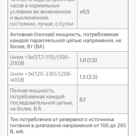
часов в нормальных
условиях во включенном
±0,5
и выключенном
состоянии, лучше, с/сутки
Активная (полная) мощность, потребляемая
каждой параллельной цепью напряжения, не
более, Вт (ВА)
Uном =3x(57,7-115)/(100-
1,0 (1,5)
200)В
Uном =3x(120-230)/(208-
1,5 (2,5)
400)В
Полная мощность,
потребляемая каждой
0,1
последовательной цепью,
не более, В·А
Ток потребления от резервного источника
питания в диапазоне напряжений от 100 до 265
В, мА: