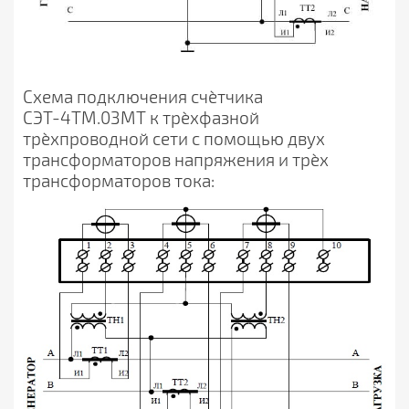
Схема подключения счѐтчика
СЭТ-4ТМ.03МТ к трѐхфазной
трѐхпроводной сети с помощью
двух
трансформаторов напряжения и трѐх
трансформаторов тока: