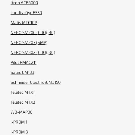
Itron ACE6000
Landis+Gyr E550
Matis MT61GP
NERO SM206 (СПОДЭС)
NERO SM207 (SMP)
NERO SM302 (СПОДЭС)
Pilot PMAC211
Satec EM133
Schneider Electric iEM3150
Teletec MTX1
Teletec MTX3
WB-MAP3E
i-PROM 1
i-PROM 3