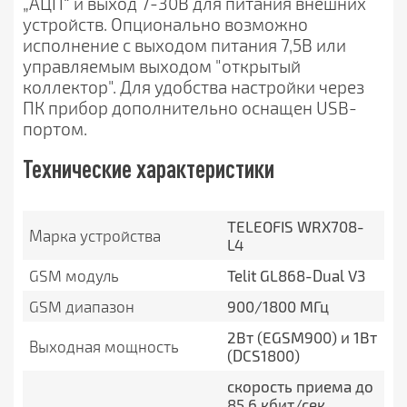
„АЦП“ и выход 7-30В для питания внешних
устройств. Опционально возможно
исполнение с выходом питания 7,5В или
управляемым выходом "открытый
коллектор". Для удобства настройки через
ПК прибор дополнительно оснащен USB-
портом.
Технические характеристики
TELEOFIS WRX708-
Марка устройства
L4
GSM модуль
Telit GL868-Dual V3
GSM диапазон
900/1800 МГц
2Вт (EGSM900) и 1Вт
Выходная мощность
(DCS1800)
скорость приема до
85.6 кбит/сек,