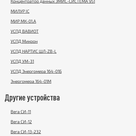
Концентратор данных ЭМИС-СИСТЕМА 951
МИЛУР IC
МИР МК-01.А
УСПД ВАВИОТ
УСПД Микрон
УСПД НАРТИС ШЛ-ZB-L
УСПД УМ-31
УСПД Энергомера 164-01Б
Энергомера 164-01М
Другие устройства
Вега СИ-11
Вега СИ-12
Вега СИ-13-232