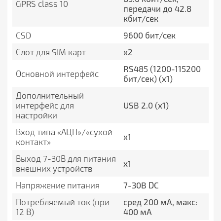
GPRS class 10
передачи до 42.8
кбит/сек
CSD
9600 бит/сек
Слот для SIM карт
х2
RS485 (1200-115200
Основной интерфейс
бит/сек) (х1)
Дополнительный
интерфейс для
USB 2.0 (х1)
настройки
Вход типа «АЦП»/«сухой
х1
контакт»
Выход 7-30В для питания
х1
внешних устройств
Напряжение питания
7-30В DC
Потребляемый ток (при
сред 200 мА, макс:
12 В)
400 мА