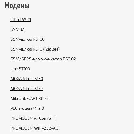
Модемы
Elfin EW-11
GSM-M
GSM-шлюз RG106
GSM-шлюз RG107(ZigBee)
GSM/GPRS-коммуникатор PGC.02
Link ST100
MOXA NPort 5130
MOXA NPort 5150
MikroTik wAP LR8 kit
PLC-модем M-2.01
PROMODEM AnCom STF
PROMODEM WiFi-232-AC