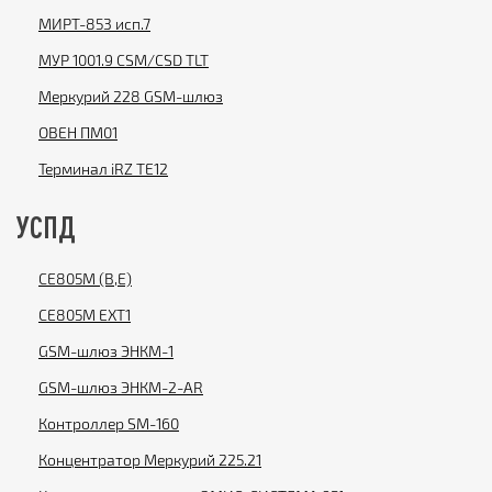
МИРТ-853 исп.7
МУР 1001.9 CSM/CSD TLT
Меркурий 228 GSM-шлюз
ОВЕН ПМ01
Терминал iRZ TE12
УСПД
CE805M (B,E)
CE805М EXT1
GSM-шлюз ЭНКМ-1
GSM-шлюз ЭНКМ-2-AR
Контроллер SM-160
Концентратор Меркурий 225.21