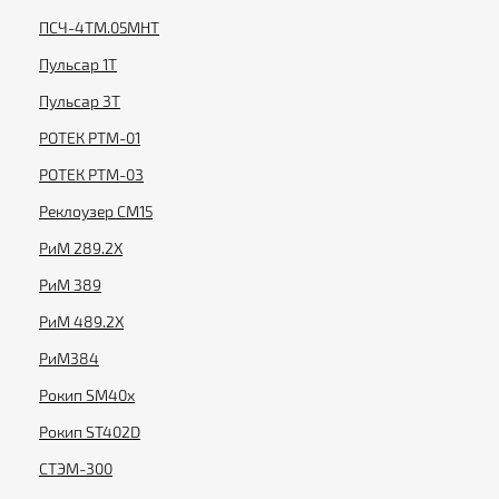
ПСЧ-4ТМ.05МНТ
Пульсар 1T
Пульсар 3T
РОТЕК РТМ-01
РОТЕК РТМ-03
Реклоузер СМ15
РиМ 289.2X
РиМ 389
РиМ 489.2X
РиМ384
Рокип SM40x
Рокип ST402D
СТЭМ-300