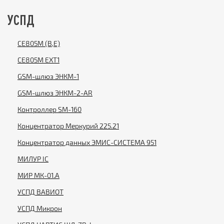
УСПД
CE805M (B,E)
CE805М EXT1
GSM-шлюз ЭНКМ-1
GSM-шлюз ЭНКМ-2-AR
Контроллер SM-160
Концентратор Меркурий 225.21
Концентратор данных ЭМИС-СИСТЕМА 951
МИЛУР IC
МИР МК-01.А
УСПД ВАВИОТ
УСПД Микрон