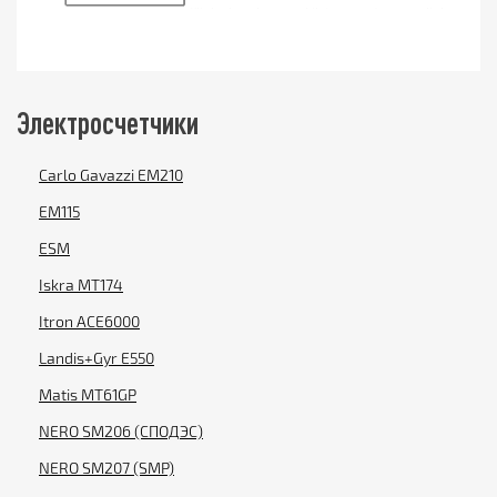
Электросчетчики
Carlo Gavazzi EM210
EM115
ESM
Iskra MT174
Itron ACE6000
Landis+Gyr E550
Matis MT61GP
NERO SM206 (СПОДЭС)
NERO SM207 (SMP)