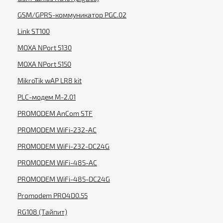
GSM/GPRS-коммуникатор PGC.02
Link ST100
MOXA NPort 5130
MOXA NPort 5150
MikroTik wAP LR8 kit
PLC-модем M-2.01
PROMODEM AnCom STF
PROMODEM WiFi-232-AC
PROMODEM WiFi-232-DC24G
PROMODEM WiFi-485-AC
PROMODEM WiFi-485-DC24G
Promodem PRO4D0.55
RG108 (Тайпит)