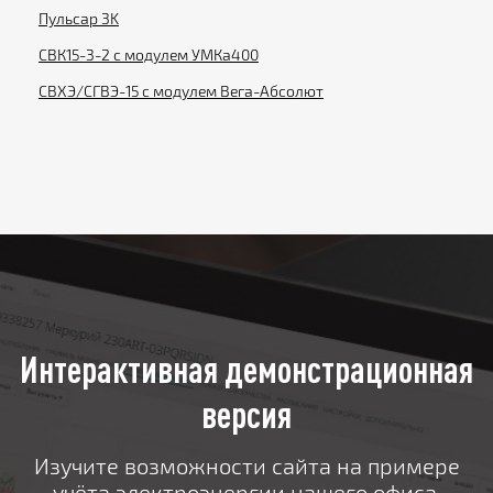
Пульсар 3K
СВК15-3-2 с модулем УМКа400
СВХЭ/СГВЭ-15 с модулем Вега-Абсолют
Интерактивная демонстрационная
версия
Изучите возможности сайта на примере
учёта электроэнергии нашего офиса.