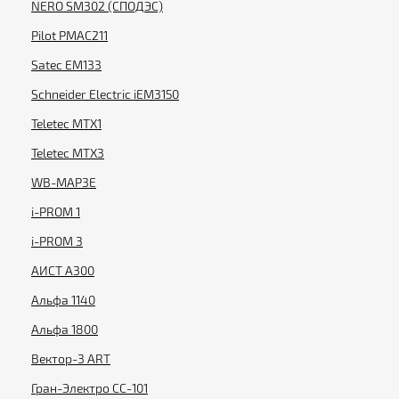
NERO SM302 (СПОДЭС)
Pilot PMAC211
Satec EM133
Schneider Electric iEM3150
Teletec MTX1
Teletec MTX3
WB-MAP3E
i-PROM 1
i-PROM 3
АИСТ А300
Альфа 1140
Альфа 1800
Вектор-3 ART
Гран-Электро СС-101